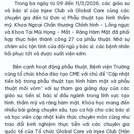
Trong ba ngày từ 09 đến 11/3/2026, các giáo sư
và bác sĩ của Injee Club và Global Care cùng các
chuyên gia đến từ Đơn vị Phẫu thuật tạo hình thẩm
mỹ, Khoa Ngoại Chấn thương Chỉnh hình - Lồng ngực
và Khoa Tai Mũi Họng - Mắt - Răng Hàm Mặt đã phối
hợp thực hiện thành công 27 ca phẫu thuật. Nhờ sự
chăm sóc tận tình của đội ngũ y bác sĩ, các bệnh nhân
hồi phục tốt và được xuất viện sớm.
Bên cạnh hoạt động phẫu thuật, Bệnh viện Trường
cũng tổ chức khóa đào tạo CME với chủ đề “Cập nhật
tiến bộ trong phẫu thuật tạo hình hàm mặt và phẫu
thuật môi vòm” với sự tham gia giảng dạy của các
giáo sư, tiến sĩ, bác sĩ đầu ngành trong lĩnh vực tạo
hình, thẩm mỹ và răng hàm mặt. Khóa học mang đến
nhiều bài giảng chuyên sâu, tạo cơ hội cho các bác sĩ
và học viên cập nhật kiến thức chuyên môn cũng như
trao đổi kinh nghiệm thực tiễn với các chuyên gia
quốc tế của Tổ chức Global Care và Injee Club (Hàn