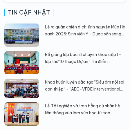
TIN CẬP NHẬT
Lễ ra quân chiến dịch tình nguyện Mùa Hè
xanh 2026: Sinh viên Y - Dược sẵn sàng...
Bế giảng lớp bác sĩ chuyên khoa cấp I -
lớp thứ 10 thuộc Dự án “Thí điểm...
Khoá huấn luyện đào tạo “Siêu âm nội soi
can thiệp” - “AEG-VFDE Interventional...
Lễ Tốt nghiệp và trao bằng cử nhân hệ
liên thông vừa làm vừa học từ cao...