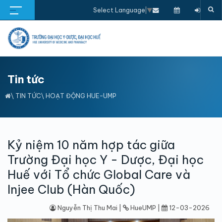
Select Language
▼
Tin tức
\
TIN TỨC
\
HOẠT ĐỘNG HUE-UMP
Kỷ niệm 10 năm hợp tác giữa
Trường Đại học Y - Dược, Đại học
Huế với Tổ chức Global Care và
Injee Club (Hàn Quốc)
Nguyễn Thị Thu Mai |
HueUMP |
12-03-2026