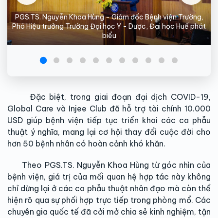
PGS.TS. Nguyễn Khoa Hùng - Giám đốc Bệnh viện Trường,
Phó Hiệu trưởng Trường Đại học Y - Dược, Đại học Huế phát
biểu
Đặc biệt, trong giai đoạn đại dịch COVID-19,
Global Care và Injee Club đã hỗ trợ tài chính 10.000
USD giúp bệnh viện tiếp tục triển khai các ca phẫu
thuật ý nghĩa, mang lại cơ hội thay đổi cuộc đời cho
hơn 50 bệnh nhân có hoàn cảnh khó khăn.
Theo PGS.TS. Nguyễn Khoa Hùng từ góc nhìn của
bệnh viện, giá trị của mối quan hệ hợp tác này không
chỉ dừng lại ở các ca phẫu thuật nhân đạo mà còn thể
hiện rõ qua sự phối hợp trực tiếp trong phòng mổ. Các
chuyên gia quốc tế đã cởi mở chia sẻ kinh nghiệm, tận