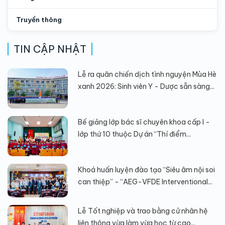
Truyền thông
TIN CẬP NHẬT
Lễ ra quân chiến dịch tình nguyện Mùa Hè
xanh 2026: Sinh viên Y - Dược sẵn sàng...
Bế giảng lớp bác sĩ chuyên khoa cấp I -
lớp thứ 10 thuộc Dự án “Thí điểm...
Khoá huấn luyện đào tạo “Siêu âm nội soi
can thiệp” - “AEG-VFDE Interventional...
Lễ Tốt nghiệp và trao bằng cử nhân hệ
liên thông vừa làm vừa học từ cao...