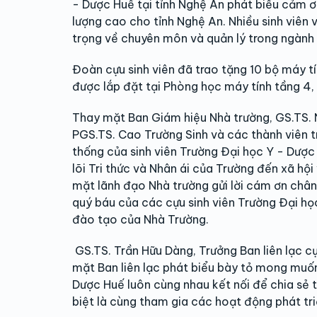
- Dược Huế tại tỉnh Nghệ An phát biểu cảm ơ
lượng cao cho tỉnh Nghệ An. Nhiều sinh viên
trọng về chuyên môn và quản lý trong ngành 
Đoàn cựu sinh viên đã trao tặng 10 bộ máy tí
được lắp đặt tại Phòng học máy tính tầng 4,
Thay mặt Ban Giám hiệu Nhà trường, GS.TS. 
PGS.TS. Cao Trường Sinh và các thành viên t
thống của sinh viên Trường Đại học Y - Dược H
lõi Tri thức và Nhân ái của Trường đến xã h
mặt lãnh đạo Nhà trường gửi lời cám ơn châ
quý báu của các cựu sinh viên Trường Đại họ
đào tạo của Nhà Trường.
GS.TS. Trần Hữu Dàng, Trưởng Ban liên lạc c
mặt Ban liên lạc phát biểu bày tỏ mong muốn
Dược Huế luôn cùng nhau kết nối để chia sẻ t
biệt là cùng tham gia các hoạt động phát tri