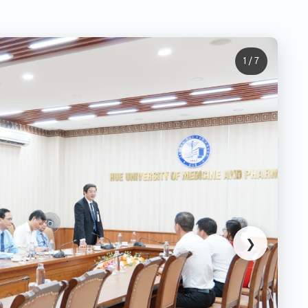
1 / 7
❯