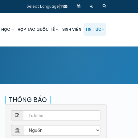
Select Language
▼
A HỌC
HỢP TÁC QUỐC TẾ
SINH VIÊN
TIN TỨC
THÔNG BÁO