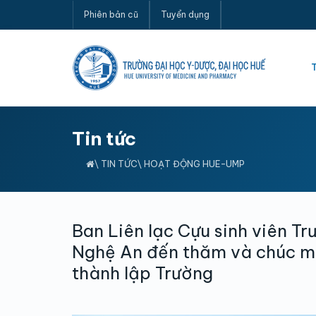
Phiên bản cũ
Tuyển dụng
Tin tức
\
TIN TỨC
\
HOẠT ĐỘNG HUE-UMP
Ban Liên lạc Cựu sinh viên Tr
Nghệ An đến thăm và chúc m
thành lập Trường