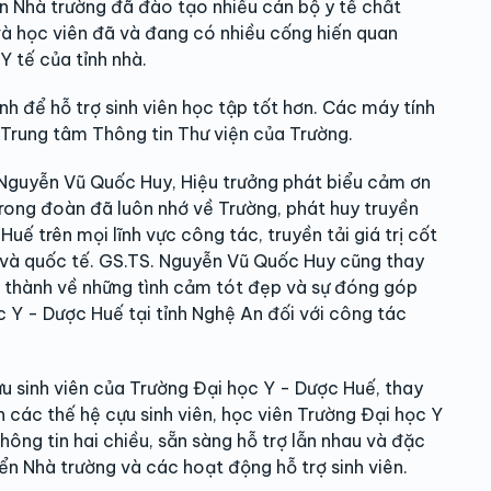
n Nhà trường đã đào tạo nhiều cán bộ y tế chất
 và học viên đã và đang có nhiều cống hiến quan
Y tế của tỉnh nhà.
nh để hỗ trợ sinh viên học tập tốt hơn. Các máy tính
 Trung tâm Thông tin Thư viện của Trường.
Nguyễn Vũ Quốc Huy, Hiệu trưởng phát biểu cảm ơn
rong đoàn đã luôn nhớ về Trường, phát huy truyền
uế trên mọi lĩnh vực công tác, truyền tải giá trị cốt
ội và quốc tế. GS.TS. Nguyễn Vũ Quốc Huy cũng thay
n thành về những tình cảm tót đẹp và sự đóng góp
c Y - Dược Huế tại tỉnh Nghệ An đối với công tác
ựu sinh viên của Trường Đại học Y - Dược Huế, thay
 các thế hệ cựu sinh viên, học viên Trường Đại học Y
hông tin hai chiều, sẵn sàng hỗ trợ lẫn nhau và đặc
ển Nhà trường và các hoạt động hỗ trợ sinh viên.