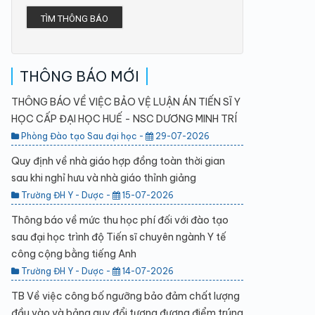
TÌM THÔNG BÁO
THÔNG BÁO MỚI
THÔNG BÁO VỀ VIỆC BẢO VỆ LUẬN ÁN TIẾN SĨ Y
HỌC CẤP ĐẠI HỌC HUẾ - NSC DƯƠNG MINH TRÍ
Phòng Đào tạo Sau đại học -
29-07-2026
Quy định về nhà giáo hợp đồng toàn thời gian
sau khi nghỉ hưu và nhà giáo thỉnh giảng
Trường ĐH Y - Dược -
15-07-2026
Thông báo về mức thu học phí đối với đào tạo
sau đại học trình độ Tiến sĩ chuyên ngành Y tế
công cộng bằng tiếng Anh
Trường ĐH Y - Dược -
14-07-2026
TB Về việc công bố ngưỡng bảo đảm chất lượng
đầu vào và bảng quy đổi tương đương điểm trúng