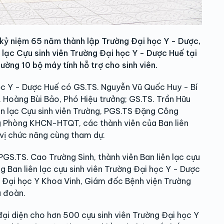
ỷ niệm 65 năm thành lập Trường Đại học Y - Dược,
lạc Cựu sinh viên Trường Đại học Y - Dược Huế tại
ường 10 bộ máy tính hỗ trợ cho sinh viên.
c Y - Dược Huế có GS.TS. Nguyễn Vũ Quốc Huy - Bí
. Hoàng Bùi Bảo, Phó Hiệu trưởng; GS.TS. Trần Hữu
ên lạc Cựu sinh viên Trường, PGS.TS Đặng Công
ng Phòng KHCN-HTQT, các thành viên của Ban liên
 vị chức năng cùng tham dự.
GS.TS. Cao Trường Sinh, thành viên Ban liên lạc cựu
g Ban liên lạc cựu sinh viên Trường Đại học Y - Dược
g Đại học Y Khoa Vinh, Giám đốc Bệnh viện Trường
a đoàn.
đại diện cho hơn 500 cựu sinh viên Trường Đại học Y