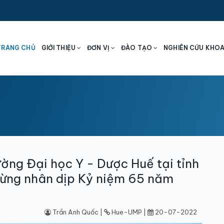
TRANG CHỦ
GIỚI THIỆU
ĐƠN VỊ
ĐÀO TẠO
NGHIÊN CỨU KHO
ường Đại học Y - Dược Huế tại tỉnh
ừng nhân dịp Kỷ niệm 65 năm
Trần Anh Quốc |
Hue-UMP |
20-07-2022