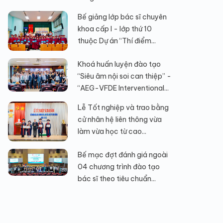
Bế giảng lớp bác sĩ chuyên
khoa cấp I - lớp thứ 10
thuộc Dự án “Thí điểm...
Khoá huấn luyện đào tạo
“Siêu âm nội soi can thiệp” -
“AEG-VFDE Interventional...
Lễ Tốt nghiệp và trao bằng
cử nhân hệ liên thông vừa
làm vừa học từ cao...
Bế mạc đợt đánh giá ngoài
04 chương trình đào tạo
bác sĩ theo tiêu chuẩn...