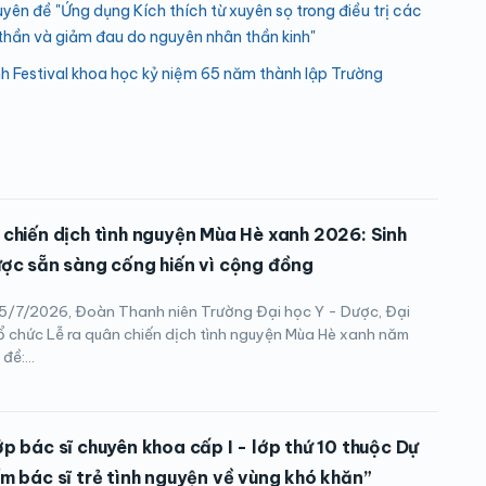
uyên đề "Ứng dụng Kích thích từ xuyên sọ trong điều trị các
 thần và giảm đau do nguyên nhân thần kinh"
h Festival khoa học kỷ niệm 65 năm thành lập Trường
 chiến dịch tình nguyện Mùa Hè xanh 2026: Sinh
ược sẵn sàng cống hiến vì cộng đồng
/7/2026, Đoàn Thanh niên Trường Đại học Y - Dược, Đại
ổ chức Lễ ra quân chiến dịch tình nguyện Mùa Hè xanh năm
đề:...
ớp bác sĩ chuyên khoa cấp I - lớp thứ 10 thuộc Dự
ểm bác sĩ trẻ tình nguyện về vùng khó khăn”