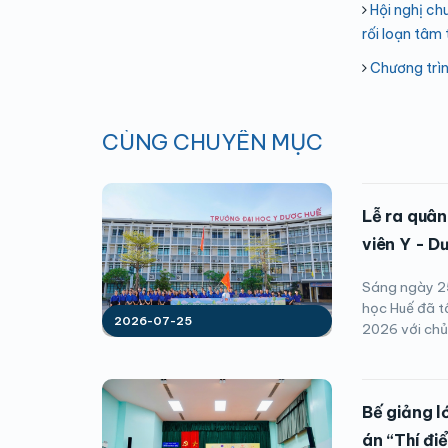
Hội nghị ch
rối loạn tâm
Chương trìn
CÙNG CHUYÊN MỤC
Lễ ra quân
viên Y - D
Sáng ngày 25
học Huế đã t
2026-07-25
2026 với chủ 
Bế giảng l
án “Thí đi