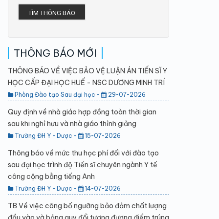
TÌM THÔNG BÁO
THÔNG BÁO MỚI
THÔNG BÁO VỀ VIỆC BẢO VỆ LUẬN ÁN TIẾN SĨ Y
HỌC CẤP ĐẠI HỌC HUẾ - NSC DƯƠNG MINH TRÍ
Phòng Đào tạo Sau đại học -
29-07-2026
Quy định về nhà giáo hợp đồng toàn thời gian
sau khi nghỉ hưu và nhà giáo thỉnh giảng
Trường ĐH Y - Dược -
15-07-2026
Thông báo về mức thu học phí đối với đào tạo
sau đại học trình độ Tiến sĩ chuyên ngành Y tế
công cộng bằng tiếng Anh
Trường ĐH Y - Dược -
14-07-2026
TB Về việc công bố ngưỡng bảo đảm chất lượng
đầu vào và bảng quy đổi tương đương điểm trúng