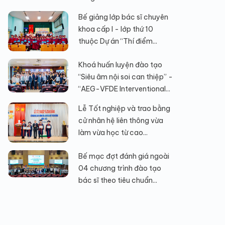
Bế giảng lớp bác sĩ chuyên
khoa cấp I - lớp thứ 10
thuộc Dự án “Thí điểm...
Khoá huấn luyện đào tạo
“Siêu âm nội soi can thiệp” -
“AEG-VFDE Interventional...
Lễ Tốt nghiệp và trao bằng
cử nhân hệ liên thông vừa
làm vừa học từ cao...
Bế mạc đợt đánh giá ngoài
04 chương trình đào tạo
bác sĩ theo tiêu chuẩn...