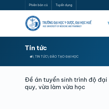
Phiên bản cũ
Tuyển dụng
Tin tức
\
TIN TỨC
\
ĐÀO TẠO ĐẠI HỌC
Đề án tuyển sinh trình độ đại
quy, vừa làm vừa học