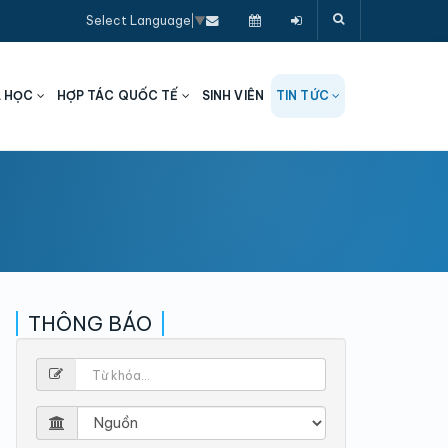
Select Language
▼
A HỌC
HỢP TÁC QUỐC TẾ
SINH VIÊN
TIN TỨC
THÔNG BÁO