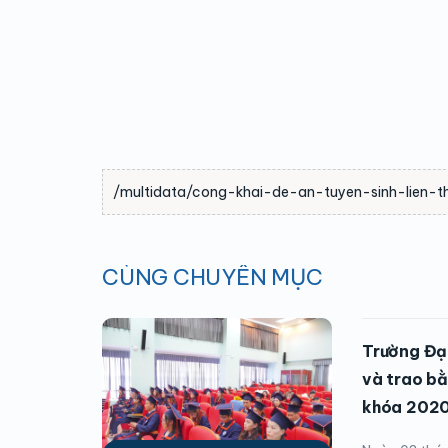
/multidata/cong-khai-de-an-tuyen-sinh-lien-t
CÙNG CHUYÊN MỤC
Trường Đại
và trao bằ
khóa 202