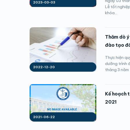
Ngày 03 thán
2023-03-03
Lễ tốt nghiệ
khóa...
Thăm dò ý 
đào tạo đổ
Thực hiện qu
dưỡng trình
2022-12-20
tháng 3 năm 
Kế hoạch t
2021
2021-06-22