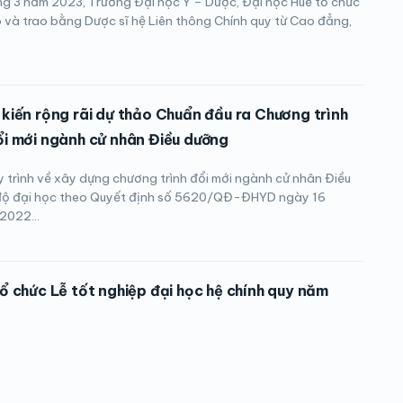
g 3 năm 2023, Trường Đại học Y – Dược, Đại học Huế tổ chức
p và trao bằng Dược sĩ hệ Liên thông Chính quy từ Cao đẳng,
kiến rộng rãi dự thảo Chuẩn đầu ra Chương trình
i mới ngành cử nhân Điều dưỡng
y trình về xây dựng chương trình đổi mới ngành cử nhân Điều
 độ đại học theo Quyết định số 5620/QĐ-ĐHYD ngày 16
2022...
ổ chức Lễ tốt nghiệp đại học hệ chính quy năm