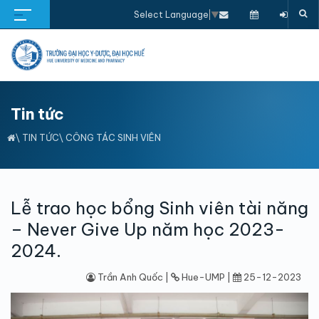
Select Language
▼
Tin tức
\
TIN TỨC
\
CÔNG TÁC SINH VIÊN
Lễ trao học bổng Sinh viên tài năng
– Never Give Up năm học 2023-
2024.
Trần Anh Quốc |
Hue-UMP |
25-12-2023