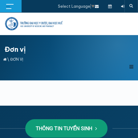
Select Language
▼
Đơn vị
\
ĐƠN VỊ
THÔNG TIN TUYỂN SINH