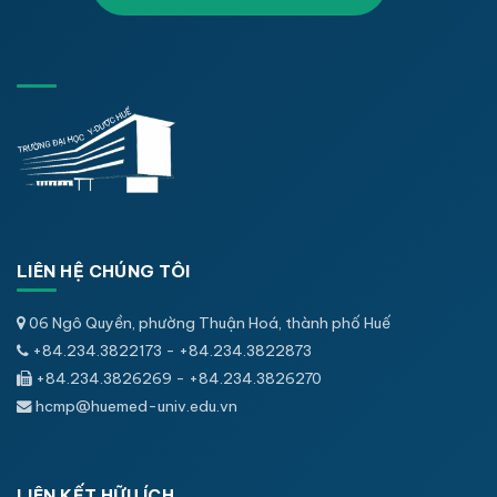
LIÊN HỆ CHÚNG TÔI
06 Ngô Quyền, phường Thuận Hoá, thành phố Huế
+84.234.3822173 - +84.234.3822873
+84.234.3826269 - +84.234.3826270
hcmp@huemed-univ.edu.vn
LIÊN KẾT HỮU ÍCH