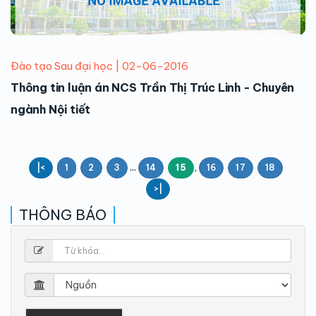
Đào tạo Sau đại học | 02-06-2016
Thông tin luận án NCS Trần Thị Trúc Linh - Chuyên
ngành Nội tiết
...
,
|<
1
2
3
14
15
16
17
18
>|
THÔNG BÁO