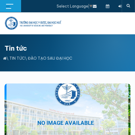
Select Language
▼
Tin tức
\
TIN TỨC
\
ĐÀO TẠO SAU ĐẠI HỌC