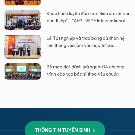
Khoá huấn luyện đào tạo “Siêu âm nội soi
can thiệp” - “AEG-VFDE Interventional...
Lễ Tốt nghiệp và trao bằng cử nhân hệ
liên thông vừa làm vừa học từ cao...
Bế mạc đợt đánh giá ngoài 04 chương
trình đào tạo bác sĩ theo tiêu chuẩn...
THÔNG TIN TUYỂN SINH