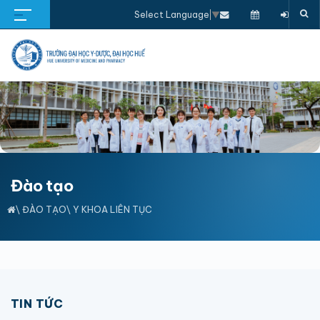
Select Language
▼
Đào tạo
\
ĐÀO TẠO
\
Y KHOA LIÊN TỤC
TIN TỨC