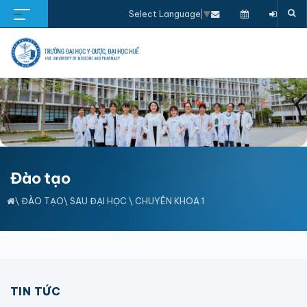
Select Language
▼
Đào tạo
\
ĐÀO TẠO
\
SAU ĐẠI HỌC
\
CHUYÊN KHOA 1
TIN TỨC