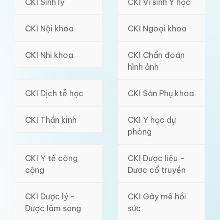
CKI Sinh lý
CKI Vi sinh Y học
CKI Nội khoa
CKI Ngoại khoa
CKI Nhi khoa
CKI Chẩn đoán
hình ảnh
CKI Dịch tễ học
CKI Sản Phụ khoa
CKI Thần kinh
CKI Y học dự
phòng
CKI Y tế công
CKI Dược liệu -
cộng
Dược cổ truyền
CKI Dược lý -
CKI Gây mê hồi
Dược lâm sàng
sức