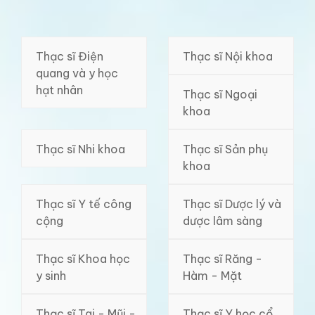
Thạc sĩ Điện
Thạc sĩ Nội khoa
quang và y học
hạt nhân
Thạc sĩ Ngoại
khoa
Thạc sĩ Nhi khoa
Thạc sĩ Sản phụ
khoa
Thạc sĩ Y tế công
Thạc sĩ Dược lý và
cộng
dược lâm sàng
Thạc sĩ Khoa học
Thạc sĩ Răng -
y sinh
Hàm - Mặt
Thạc sĩ Tai - Mũi -
Thạc sĩ Y học cổ