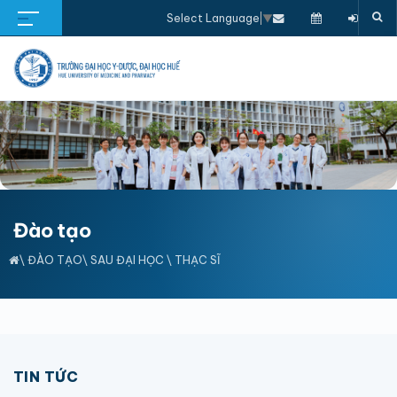
Select Language
▼
Đào tạo
\
ĐÀO TẠO
\
SAU ĐẠI HỌC
\
THẠC SĨ
TIN TỨC