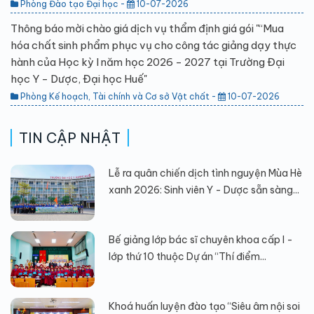
Phòng Đào tạo Đại học -
10-07-2026
Thông báo mời chào giá dịch vụ thẩm định giá gói "“Mua
hóa chất sinh phẩm phục vụ cho công tác giảng dạy thực
hành của Học kỳ I năm học 2026 - 2027 tại Trường Đại
học Y - Dược, Đại học Huế"
Phòng Kế hoạch, Tài chính và Cơ sở Vật chất -
10-07-2026
TIN CẬP NHẬT
Lễ ra quân chiến dịch tình nguyện Mùa Hè
xanh 2026: Sinh viên Y - Dược sẵn sàng...
Bế giảng lớp bác sĩ chuyên khoa cấp I -
lớp thứ 10 thuộc Dự án “Thí điểm...
Khoá huấn luyện đào tạo “Siêu âm nội soi