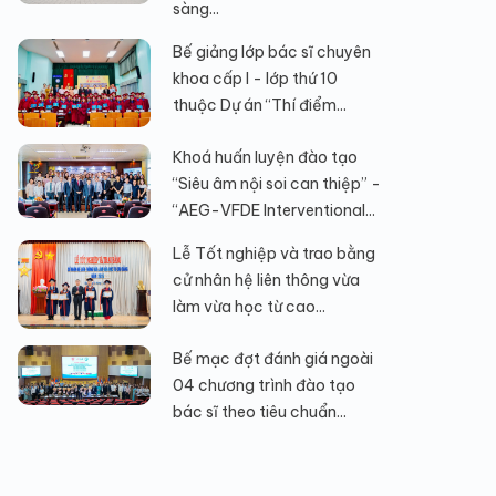
sàng...
Bế giảng lớp bác sĩ chuyên
khoa cấp I - lớp thứ 10
thuộc Dự án “Thí điểm...
Khoá huấn luyện đào tạo
“Siêu âm nội soi can thiệp” -
“AEG-VFDE Interventional...
Lễ Tốt nghiệp và trao bằng
cử nhân hệ liên thông vừa
làm vừa học từ cao...
Bế mạc đợt đánh giá ngoài
04 chương trình đào tạo
bác sĩ theo tiêu chuẩn...