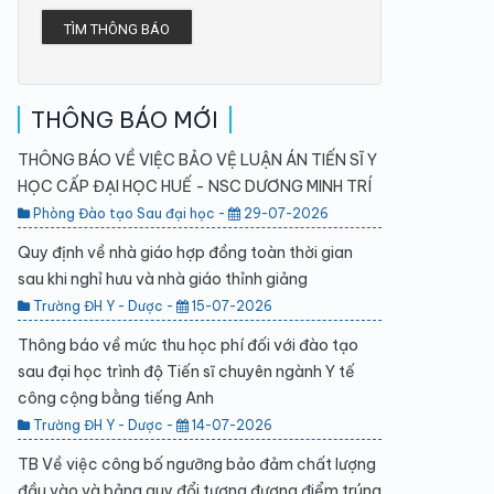
TÌM THÔNG BÁO
THÔNG BÁO MỚI
THÔNG BÁO VỀ VIỆC BẢO VỆ LUẬN ÁN TIẾN SĨ Y
HỌC CẤP ĐẠI HỌC HUẾ - NSC DƯƠNG MINH TRÍ
Phòng Đào tạo Sau đại học -
29-07-2026
Quy định về nhà giáo hợp đồng toàn thời gian
sau khi nghỉ hưu và nhà giáo thỉnh giảng
Trường ĐH Y - Dược -
15-07-2026
Thông báo về mức thu học phí đối với đào tạo
sau đại học trình độ Tiến sĩ chuyên ngành Y tế
công cộng bằng tiếng Anh
Trường ĐH Y - Dược -
14-07-2026
TB Về việc công bố ngưỡng bảo đảm chất lượng
đầu vào và bảng quy đổi tương đương điểm trúng