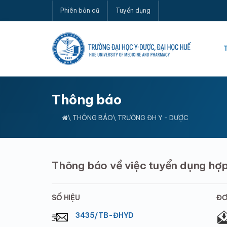
Phiên bản cũ
Tuyển dụng
Thông báo
\
THÔNG BÁO
\ TRƯỜNG ĐH Y - DƯỢC
Thông báo về việc tuyển dụng hợ
SỐ HIỆU
ĐƠ
3435/TB-ĐHYD