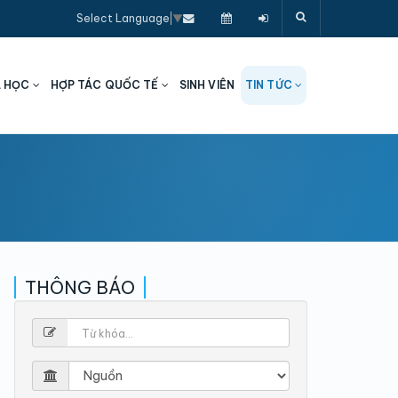
Select Language
▼
A HỌC
HỢP TÁC QUỐC TẾ
SINH VIÊN
TIN TỨC
THÔNG BÁO