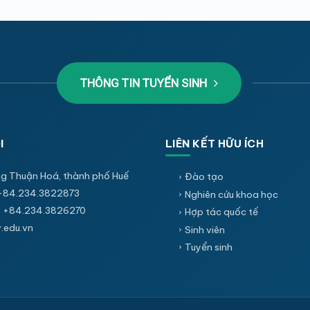
THÔNG TIN TUYỂN SINH
I
LIÊN KẾT HỮU ÍCH
g Thuận Hoá, thành phố Huế
Đào tạo
+84.234.3822873
Nghiên cứu khoa học
 +84.234.3826270
Hợp tác quốc tế
edu.vn
Sinh viên
Tuyển sinh