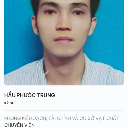
HẦU PHƯỚC TRUNG
KỸ SƯ
PHÒNG KẾ HOẠCH, TÀI CHÍNH VÀ CƠ SỞ VẬT CHẤT
CHUYÊN VIÊN