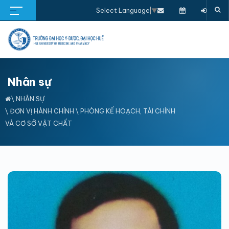
Select Language
▼
Nhân sự
\
NHÂN SỰ
\
ĐƠN VỊ HÀNH CHÍNH
\
PHÒNG KẾ HOẠCH, TÀI CHÍNH
VÀ CƠ SỞ VẬT CHẤT