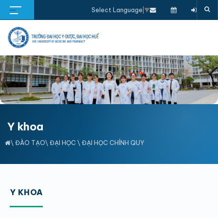
Select Language
▼
Y khoa
\
ĐÀO TẠO
\
ĐẠI HỌC
\
ĐẠI HỌC CHÍNH QUY
Y KHOA