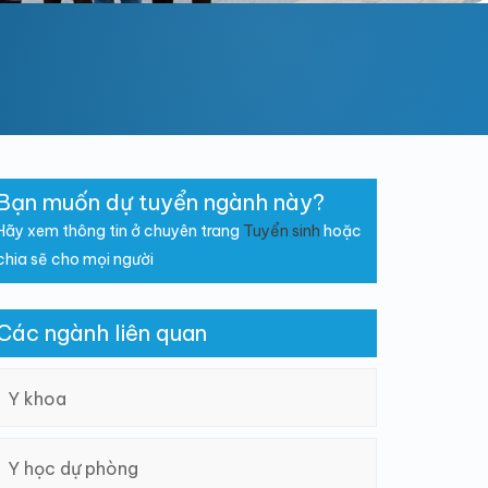
Bạn muốn dự tuyển ngành này?
Hãy xem thông tin ở chuyên trang
Tuyển sinh
hoặc
chia sẽ cho mọi người
Các ngành liên quan
Y khoa
Y học dự phòng