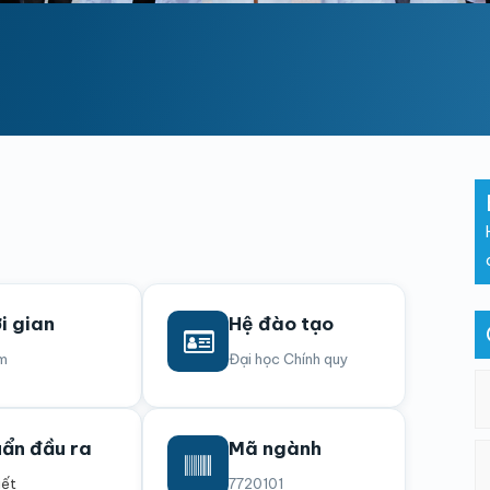
i gian
Hệ đào tạo
m
Đại học Chính quy
ẩn đầu ra
Mã ngành
iết
7720101