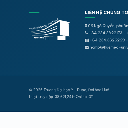
LIÊN HỆ CHÚNG TÔ
06 Ngô Quyền, phườn
+84.234.3822173 - 
+84.234.3826269 -
hcmp@huemed-univ.
© 2026 Trường Đại học Y - Dược, Đại học Huế
Lượt truy cập: 38,621,241- Online: 011