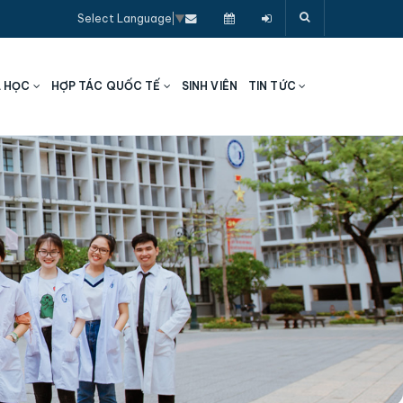
Select Language
▼
A HỌC
HỢP TÁC QUỐC TẾ
SINH VIÊN
TIN TỨC