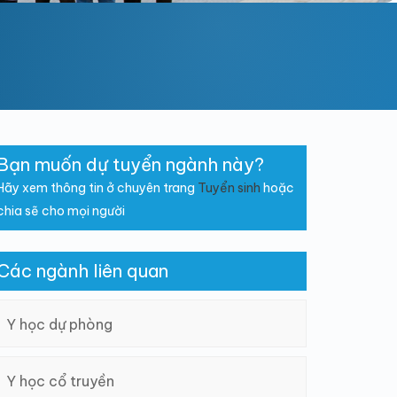
Bạn muốn dự tuyển ngành này?
Hãy xem thông tin ở chuyên trang
Tuyển sinh
hoặc
chia sẽ cho mọi người
Các ngành liên quan
Y học dự phòng
Y học cổ truyền