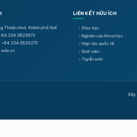
I
LIÊN KẾT HỮU ÍCH
g Thuận Hoá, thành phố Huế
Đào tạo
+84.234.3822873
Nghiên cứu khoa học
 +84.234.3826270
Hợp tác quốc tế
edu.vn
Sinh viên
Tuyển sinh
Xây 