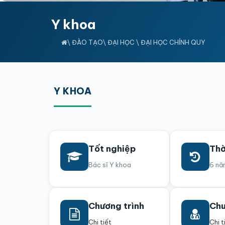
Y khoa
\
ĐÀO TẠO
\
ĐẠI HỌC
\
ĐẠI HỌC CHÍNH QUY
Y KHOA
Tốt nghiệp
Thờ
Bác sĩ Y khoa
6 nă
Chương trình
Chu
Chi tiết
Chi t