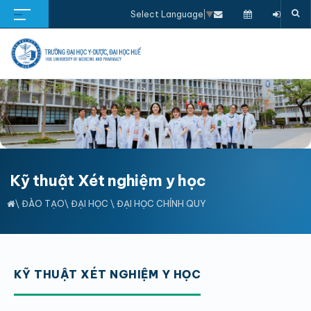
Select Language
▼
Kỹ thuật Xét nghiệm y học
\
ĐÀO TẠO
\
ĐẠI HỌC
\
ĐẠI HỌC CHÍNH QUY
KỸ THUẬT XÉT NGHIỆM Y HỌC