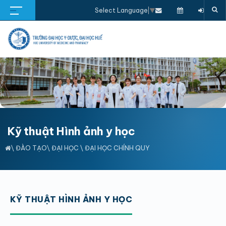
Select Language
▼
Kỹ thuật Hình ảnh y học
\
ĐÀO TẠO
\
ĐẠI HỌC
\
ĐẠI HỌC CHÍNH QUY
KỸ THUẬT HÌNH ẢNH Y HỌC