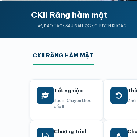
CKII Răng hàm mặt
\
ĐÀO TẠO
\
SAU ĐẠI HỌC
\
CHUYÊN KHOA 2
CKII RĂNG HÀM MẶT
Tốt nghiệp
Thờ
Bác sĩ Chuyên khoa
2 nă
cấp II
Chương trình
Chu