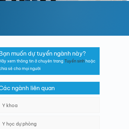
Bạn muốn dự tuyển ngành này?
Hãy xem thông tin ở chuyên trang
Tuyển sinh
hoặc
chia sẽ cho mọi người
Các ngành liên quan
Y khoa
Y học dự phòng