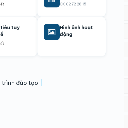
iết
CK 62 72 28 15
 tiêu tay
Hình ảnh hoạt
hề
động
iết
trình đào tạo