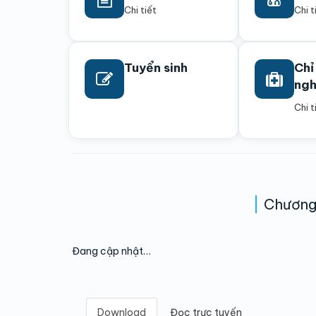
Chi tiết
Chi t
Tuyển sinh
Chỉ
ng
Chi t
Chương 
Đang cập nhật…
Download
Đọc trực tuyến