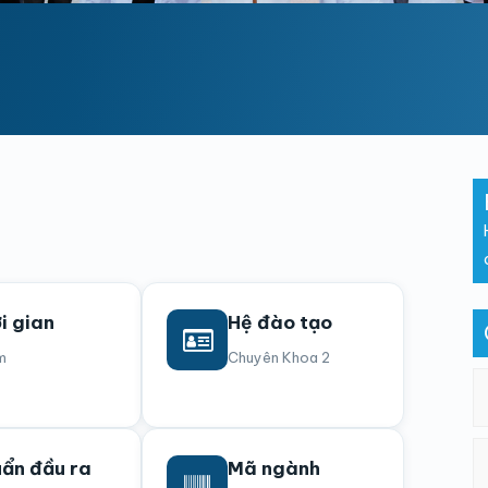
i gian
Hệ đào tạo
m
Chuyên Khoa 2
ẩn đầu ra
Mã ngành