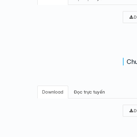
D
Chu
Download
Đọc trực tuyến
D