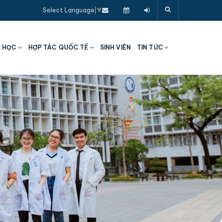
Select Language
▼
A HỌC
HỢP TÁC QUỐC TẾ
SINH VIÊN
TIN TỨC