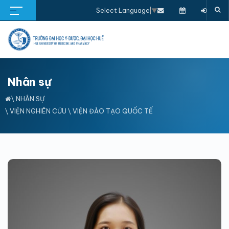
Select Language
▼
Nhân sự
\
NHÂN SỰ
\
VIỆN NGHIÊN CỨU
\
VIỆN ĐÀO TẠO QUỐC TẾ