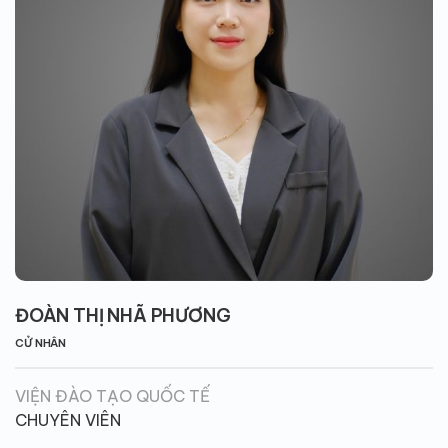
ĐOÀN THỊ NHÃ PHƯƠNG
CỬ NHÂN
VIỆN ĐÀO TẠO QUỐC TẾ
CHUYÊN VIÊN