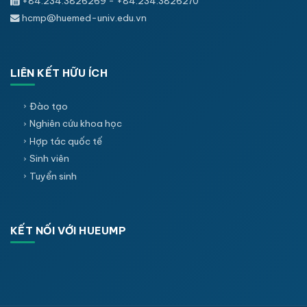
+84.234.3826269 - +84.234.3826270
hcmp@huemed-univ.edu.vn
LIÊN KẾT HỮU ÍCH
Đào tạo
Nghiên cứu khoa học
Hợp tác quốc tế
Sinh viên
Tuyển sinh
KẾT NỐI VỚI HUEUMP