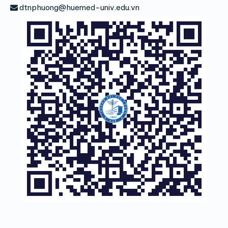
dtnphuong@huemed-univ.edu.vn