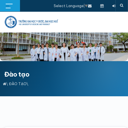
Select Language
▼
Đào tạo
\
ĐÀO TẠO
\