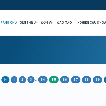
TRANG CHỦ
GIỚI THIỆU
ĐƠN VỊ
ĐÀO TẠO
NGHIÊN CỨU KHO
...
,
|<
1
2
3
84
85
86
87
88
89