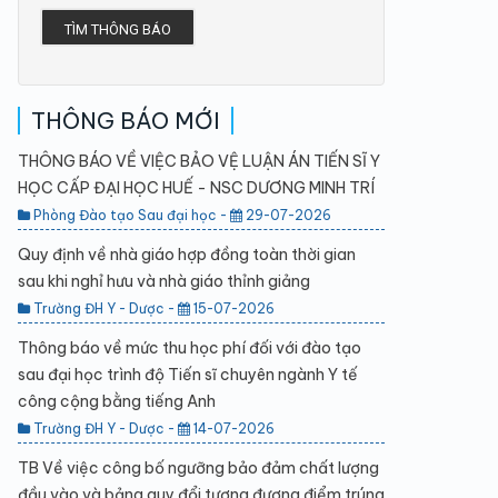
TÌM THÔNG BÁO
THÔNG BÁO MỚI
THÔNG BÁO VỀ VIỆC BẢO VỆ LUẬN ÁN TIẾN SĨ Y
HỌC CẤP ĐẠI HỌC HUẾ - NSC DƯƠNG MINH TRÍ
Phòng Đào tạo Sau đại học -
29-07-2026
Quy định về nhà giáo hợp đồng toàn thời gian
sau khi nghỉ hưu và nhà giáo thỉnh giảng
Trường ĐH Y - Dược -
15-07-2026
Thông báo về mức thu học phí đối với đào tạo
sau đại học trình độ Tiến sĩ chuyên ngành Y tế
công cộng bằng tiếng Anh
Trường ĐH Y - Dược -
14-07-2026
TB Về việc công bố ngưỡng bảo đảm chất lượng
đầu vào và bảng quy đổi tương đương điểm trúng