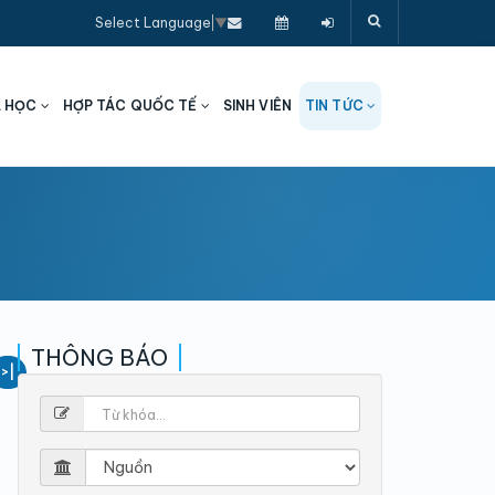
Select Language
▼
A HỌC
HỢP TÁC QUỐC TẾ
SINH VIÊN
TIN TỨC
THÔNG BÁO
>|