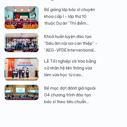
Bế giảng lớp bác sĩ chuyên
khoa cấp I - lớp thứ 10
thuộc Dự án “Thí điểm...
Khoá huấn luyện đào tạo
“Siêu âm nội soi can thiệp” -
“AEG-VFDE Interventional...
Lễ Tốt nghiệp và trao bằng
cử nhân hệ liên thông vừa
làm vừa học từ cao...
Bế mạc đợt đánh giá ngoài
04 chương trình đào tạo
bác sĩ theo tiêu chuẩn...