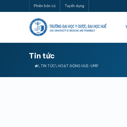
Phiên bản cũ
Tuyển dụng
Tin tức
\
TIN TỨC
\
HOẠT ĐỘNG HUE-UMP