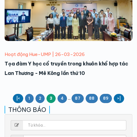
Hoạt động Hue-UMP | 26-03-2026
Tọa đàm Y học cổ truyền trong khuôn khổ hợp tác
Lan Thương - Mê Kông lần thứ 10
...
|<
1
2
3
4
87
88
89
>|
THÔNG BÁO