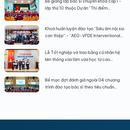
Bế giảng lớp bác sĩ chuyên khoa cấp I -
lớp thứ 10 thuộc Dự án “Thí điểm...
Khoá huấn luyện đào tạo “Siêu âm nội soi
can thiệp” - “AEG-VFDE Interventional...
Lễ Tốt nghiệp và trao bằng cử nhân hệ
liên thông vừa làm vừa học từ cao...
Bế mạc đợt đánh giá ngoài 04 chương
trình đào tạo bác sĩ theo tiêu chuẩn...