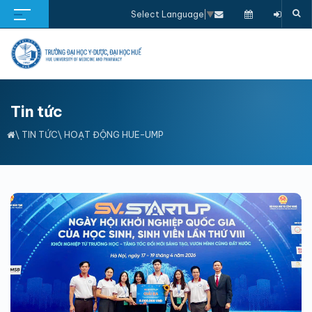
Select Language
▼
Tin tức
\
TIN TỨC
\
HOẠT ĐỘNG HUE-UMP