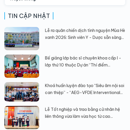
TIN CẬP NHẬT
Lễ ra quân chiến dịch tình nguyện Mùa Hè
xanh 2026: Sinh viên Y - Dược sẵn sàng...
Bế giảng lớp bác sĩ chuyên khoa cấp I -
lớp thứ 10 thuộc Dự án “Thí điểm...
Khoá huấn luyện đào tạo “Siêu âm nội soi
can thiệp” - “AEG-VFDE Interventional...
Lễ Tốt nghiệp và trao bằng cử nhân hệ
liên thông vừa làm vừa học từ cao...