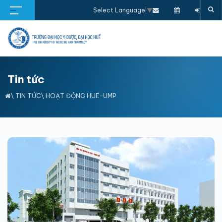
Select Language
▼
Tin tức
\
TIN TỨC
\
HOẠT ĐỘNG HUE-UMP