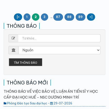
...
|<
1
2
3
87
88
89
>|
THÔNG BÁO
TÌM THÔNG BÁO
THÔNG BÁO MỚI
THÔNG BÁO VỀ VIỆC BẢO VỆ LUẬN ÁN TIẾN SĨ Y HỌC
CẤP ĐẠI HỌC HUẾ - NSC DƯƠNG MINH TRÍ
Phòng Đào tạo Sau đại học -
29-07-2026